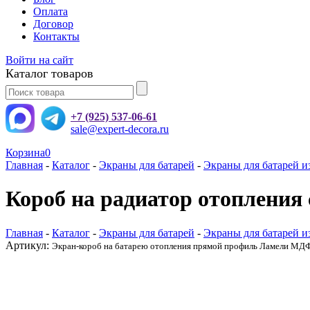
Оплата
Договор
Контакты
Войти на сайт
Каталог товаров
+7 (925) 537-06-61
sale@expert-decora.ru
Корзина
0
Главная
-
Каталог
-
Экраны для батарей
-
Экраны для батарей 
Короб на радиатор отопления
Главная
-
Каталог
-
Экраны для батарей
-
Экраны для батарей 
Артикул:
Экран-короб на батарею отопления прямой профиль Ламели МД