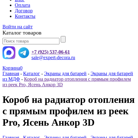
Оплата
Договор
Контакты
Войти на сайт
Каталог товаров
+7 (925) 537-06-61
sale@expert-decora.ru
Корзина
0
Главная
-
Каталог
-
Экраны для батарей
-
Экраны для батарей
из МДФ
-
Короб на радиатор отопления с прямым профилем
из реек Pro, Ясень Анкор 3D
Короб на радиатор отопления
с прямым профилем из реек
Pro, Ясень Анкор 3D
Главная
-
Каталог
-
Экраны для батарей
-
Экраны для батарей