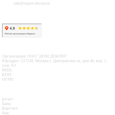
Email:
sale@expert-decora.ru
Карта сайта
Политика конфиденциальности
Согласие на обработку перс. данных
Наши реквизиты
Организация: ООО "ДОМ ДЕКОРА"
Юр/адрес: 127238, Москва г, Дмитровское ш, дом 46, кор. 1,
пом. 9/1
ИНН:
7713412095
КПП:
771301001
ОГРН:
1167746202469
Платежные реквизиты
р/счет:
40702810102260000811
Банк:
АО "АЛЬФА-БАНК"
Кор/счет:
30101810200000000593
Бик:
044525593