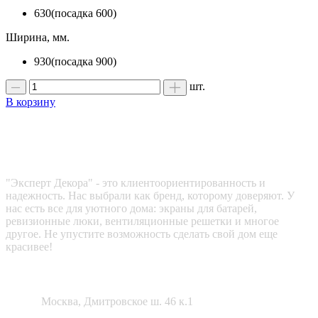
630(посадка 600)
Ширина, мм.
930(посадка 900)
шт.
В корзину
Эксперт декора
"Эксперт Декора" - это клиентоориентированность и
надежность. Нас выбрали как бренд, которому доверяют. У
нас есть все для уютного дома: экраны для батарей,
ревизионные люки, вентиляционные решетки и многое
другое. Не упустите возможность сделать свой дом еще
красивее!
Как нас найти?
Адрес:
Москва, Дмитровское ш. 46 к.1