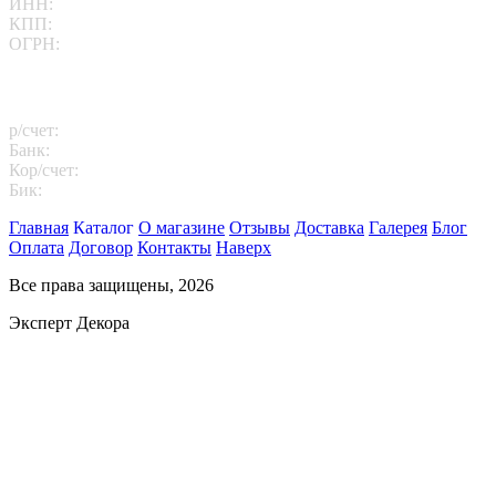
ИНН:
7713412095
КПП:
771301001
ОГРН:
1167746202469
Платежные реквизиты
р/счет:
40702810102260000811
Банк:
АО "АЛЬФА-БАНК"
Кор/счет:
30101810200000000593
Бик:
044525593
Главная
Каталог
О магазине
Отзывы
Доставка
Галерея
Блог
Оплата
Договор
Контакты
Наверх
Все права защищены, 2026
Эксперт Декора