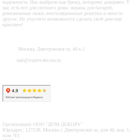
надежность. Нас выбрали как бренд, которому доверяют. У
нас есть все для уютного дома: экраны для батарей,
ревизионные люки, вентиляционные решетки и многое
другое. Не упустите возможность сделать свой дом еще
красивее!
Как нас найти?
Адрес:
Москва, Дмитровское ш. 46 к.1
Email:
sale@expert-decora.ru
Карта сайта
Политика конфиденциальности
Согласие на обработку перс. данных
Наши реквизиты
Организация: ООО "ДОМ ДЕКОРА"
Юр/адрес: 127238, Москва г, Дмитровское ш, дом 46, кор. 1,
пом. 9/1