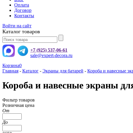
Оплата
Договор
Контакты
Войти на сайт
Каталог товаров
+7 (925) 537-06-61
sale@expert-decora.ru
Корзина
0
Главная
-
Каталог
-
Экраны для батарей
-
Короба и навесные эк
Короба и навесные экраны дл
Фильтр товаров
Розничная цена
От
До