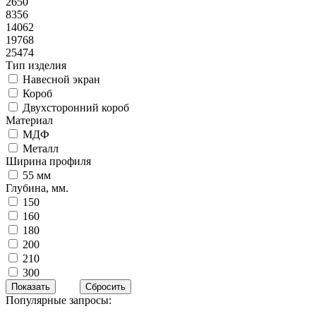
2650
8356
14062
19768
25474
Тип изделия
Навесной экран
Короб
Двухсторонний короб
Материал
МДФ
Металл
Ширина профиля
55 мм
Глубина, мм.
150
160
180
200
210
300
Популярные запросы: