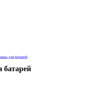
раны для батарей
я батарей