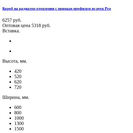
Короб на радиатор отопления с прямым профилем из реек Pro
6257 руб.
Оптовая цена
5318
руб.
Вставка.
Высота, мм.
420
520
620
720
Ширина, мм.
600
800
1000
1300
1500