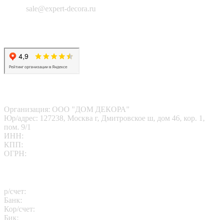
Email:
sale@expert-decora.ru
Карта сайта
Политика конфиденциальности
Согласие на обработку перс. данных
Наши реквизиты
Организация: ООО "ДОМ ДЕКОРА"
Юр/адрес: 127238, Москва г, Дмитровское ш, дом 46, кор. 1,
пом. 9/1
ИНН:
7713412095
КПП:
771301001
ОГРН:
1167746202469
Платежные реквизиты
р/счет:
40702810102260000811
Банк:
АО "АЛЬФА-БАНК"
Кор/счет:
30101810200000000593
Бик:
044525593