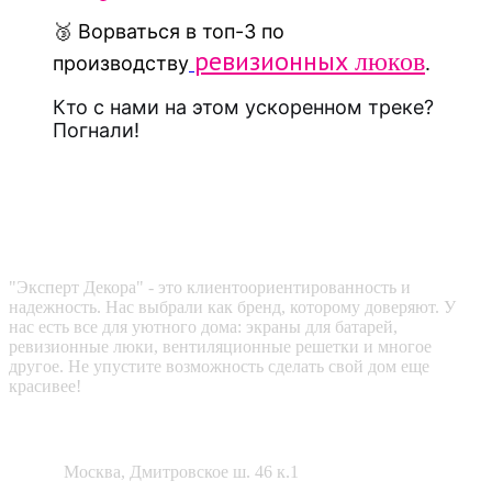
🥉 Ворваться в топ-3 по
ревизионных
люков
производству
.
Кто с нами на этом ускоренном треке?
Погнали!
Эксперт декора
"Эксперт Декора" - это клиентоориентированность и
надежность. Нас выбрали как бренд, которому доверяют. У
нас есть все для уютного дома: экраны для батарей,
ревизионные люки, вентиляционные решетки и многое
другое. Не упустите возможность сделать свой дом еще
красивее!
Как нас найти?
Адрес:
Москва, Дмитровское ш. 46 к.1