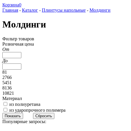
Корзина
0
Главная
-
Каталог
-
Плинтусы напольные
-
Молдинги
Молдинги
Фильтр товаров
Розничная цена
От
До
81
2766
5451
8136
10821
Материал
из полиуретана
из ударопрочного полимера
Популярные запросы: