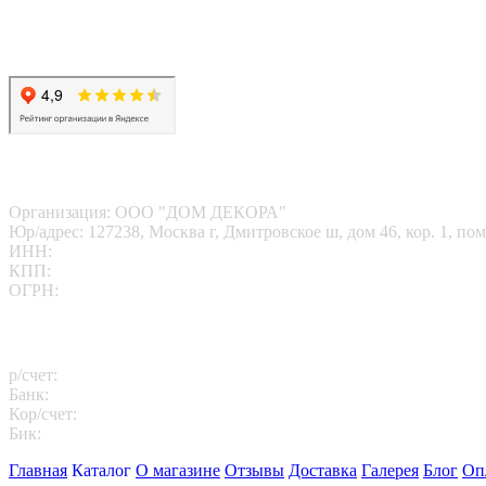
Карта сайта
Политика конфиденциальности
Согласие на обработку перс. данных
Наши реквизиты
Организация: ООО "ДОМ ДЕКОРА"
Юр/адрес: 127238, Москва г, Дмитровское ш, дом 46, кор. 1, пом
ИНН:
7713412095
КПП:
771301001
ОГРН:
1167746202469
Платежные реквизиты
р/счет:
40702810102260000811
Банк:
АО "АЛЬФА-БАНК"
Кор/счет:
30101810200000000593
Бик:
044525593
Главная
Каталог
О магазине
Отзывы
Доставка
Галерея
Блог
Оп