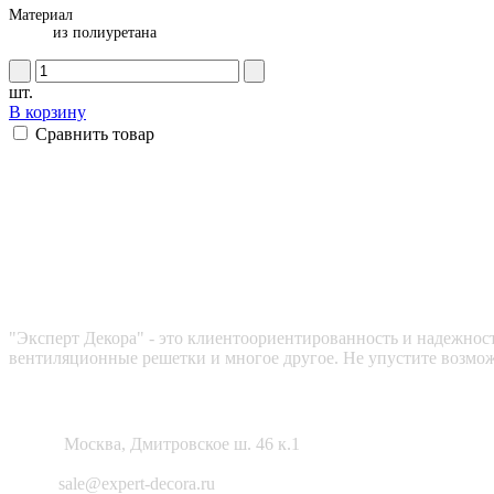
Материал
из полиуретана
шт.
В корзину
Сравнить товар
Эксперт декора
"Эксперт Декора" - это клиентоориентированность и надежность
вентиляционные решетки и многое другое. Не упустите возмож
Как нас найти?
Адрес:
Москва, Дмитровское ш. 46 к.1
Email:
sale@expert-decora.ru