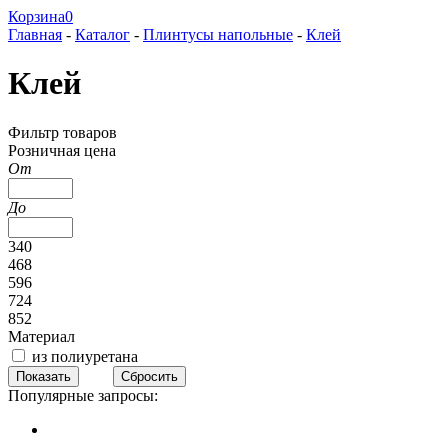
Корзина
0
Главная
-
Каталог
-
Плинтусы напольные
-
Клей
Клей
Фильтр товаров
Розничная цена
От
До
340
468
596
724
852
Материал
из полиуретана
Популярные запросы: