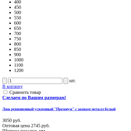
400
450
500
550
600
650
700
750
800
850
900
1000
1100
1200
шт.
В корзину
Сравнить товар
Сделаем по Вашим размерам!
Люк ревизионный усиленный "Премиум" с замком металл белый
3050 руб.
Оптовая цена
2745 руб.
Ширина посадки, мм.