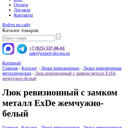
Оплата
Договор
Контакты
Войти на сайт
Каталог товаров
+7 (925) 537-06-61
sale@expert-decora.ru
Корзина
0
Главная
-
Каталог
-
Люки ревизионные
-
Люки ревизионные
металлические
-
Люк ревизионный с замком металл ExDe
жемчужно-белый
Люк ревизионный с замком
металл ExDe жемчужно-
белый
Главная
-
Каталог
-
Люки ревизионные
-
Люки ревизионные