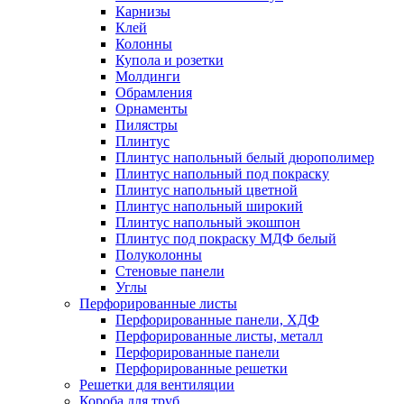
Карнизы
Клей
Колонны
Купола и розетки
Молдинги
Обрамления
Орнаменты
Пилястры
Плинтус
Плинтус напольный белый дюрополимер
Плинтус напольный под покраску
Плинтус напольный цветной
Плинтус напольный широкий
Плинтус напольный экошпон
Плинтус под покраску МДФ белый
Полуколонны
Стеновые панели
Углы
Перфорированные листы
Перфорированные панели, ХДФ
Перфорированные листы, металл
Перфорированные панели
Перфорированные решетки
Решетки для вентиляции
Короба для труб