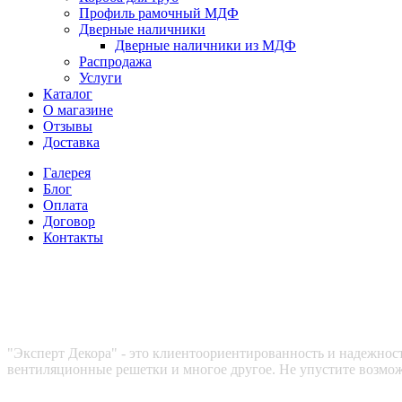
Профиль рамочный МДФ
Дверные наличники
Дверные наличники из МДФ
Распродажа
Услуги
Каталог
О магазине
Отзывы
Доставка
Галерея
Блог
Оплата
Договор
Контакты
Эксперт декора
"Эксперт Декора" - это клиентоориентированность и надежность
вентиляционные решетки и многое другое. Не упустите возмож