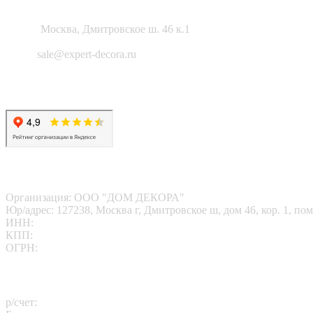
Как нас найти?
Адрес:
Москва, Дмитровское ш. 46 к.1
Email:
sale@expert-decora.ru
Карта сайта
Политика конфиденциальности
Согласие на обработку перс. данных
Наши реквизиты
Организация: ООО "ДОМ ДЕКОРА"
Юр/адрес: 127238, Москва г, Дмитровское ш, дом 46, кор. 1, пом
ИНН:
7713412095
КПП:
771301001
ОГРН:
1167746202469
Платежные реквизиты
р/счет:
40702810102260000811