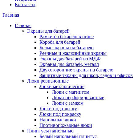
Контакты
Главная
Главная
Экраны для батарей
Рамки на батарею в нише
Короба для батарей
Белые экраны на батарею
Реечные и жалюзийные экраны
Экраны для батарей из МДФ
Экраны для батарей, металл
Двухсторонние экраны на батарею
Защитные экраны для школ, садов и офисов
Люки ревизионные
Люки металлические
Люки с магнитом
Люки перфорированные
Люки с замком
Люки под плитку
Люки под покраску
Напольные люки
Противопожарные люки
Плинтусы напольные
Белый напольный плинтус