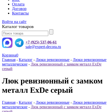
Оплата
Договор
Контакты
Войти на сайт
Каталог товаров
+7 (925) 537-06-61
sale@expert-decora.ru
Корзина
0
Главная
-
Каталог
-
Люки ревизионные
-
Люки ревизионные
металлические
-
Люк ревизионный с замком металл ExDe
серый
Люк ревизионный с замком
металл ExDe серый
Главная
-
Каталог
-
Люки ревизионные
-
Люки ревизионные
металлические
-
Люк ревизионный с замком металл ExDe
серый