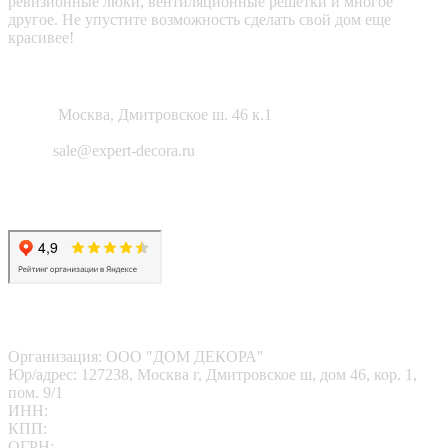
ревизионные люки, вентиляционные решетки и многое
другое. Не упустите возможность сделать свой дом еще
красивее!
Как нас найти?
Адрес:
Москва, Дмитровское ш. 46 к.1
Email:
sale@expert-decora.ru
Карта сайта
Политика конфиденциальности
Согласие на обработку перс. данных
Наши реквизиты
Организация: ООО "ДОМ ДЕКОРА"
Юр/адрес: 127238, Москва г, Дмитровское ш, дом 46, кор. 1,
пом. 9/1
ИНН:
7713412095
КПП:
771301001
ОГРН:
1167746202469