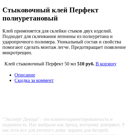
Стыковочный клей Перфект
полиуретановый
Клей применяется для склейки стыков двух изделий.
Подходит для склеивания лепнины из полиуретана и
ударопрочного полимера. Уникальный состав и свойства
помогают сделать монтаж легче. Предотвращает появление
микротрещин.
Клей стыковочный Перфект 50 мл
510 руб.
В корзину
Описание
Скидка за коммент
Эксперт декора
"Эксперт Декора" - это клиентоориентированность и
надежность. Нас выбрали как бренд, которому доверяют. У
нас есть все для уютного дома: экраны для батарей,