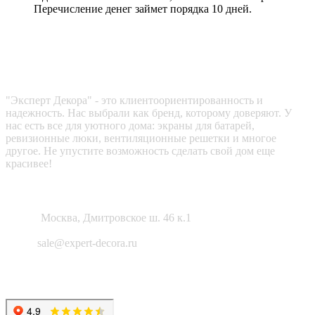
Перечисление денег займет порядка 10 дней.
Эксперт декора
"Эксперт Декора" - это клиентоориентированность и
надежность. Нас выбрали как бренд, которому доверяют. У
нас есть все для уютного дома: экраны для батарей,
ревизионные люки, вентиляционные решетки и многое
другое. Не упустите возможность сделать свой дом еще
красивее!
Как нас найти?
Адрес:
Москва, Дмитровское ш. 46 к.1
Email:
sale@expert-decora.ru
Карта сайта
Политика конфиденциальности
Согласие на обработку перс. данных