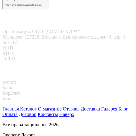
Наши реквизиты
Организация: ООО "ДОМ ДЕКОРА"
Юр/адрес: 127238, Москва г, Дмитровское ш, дом 46, кор. 1,
пом. 9/1
ИНН:
7713412095
КПП:
771301001
ОГРН:
1167746202469
Платежные реквизиты
р/счет:
40702810102260000811
Банк:
АО "АЛЬФА-БАНК"
Кор/счет:
30101810200000000593
Бик:
044525593
Главная
Каталог
О магазине
Отзывы
Доставка
Галерея
Блог
Оплата
Договор
Контакты
Наверх
Все права защищены, 2026
Эксперт Декора