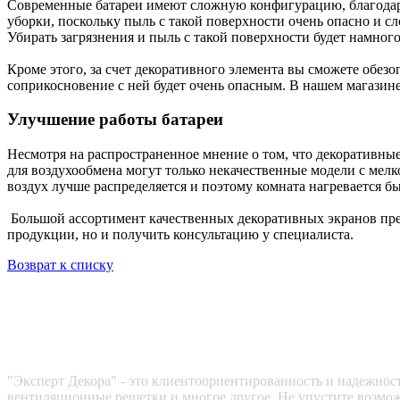
Современные батареи имеют сложную конфигурацию, благодаря 
уборки, поскольку пыль с такой поверхности очень опасно и с
Убирать загрязнения и пыль с такой поверхности будет намног
Кроме этого, за счет декоративного элемента вы сможете обез
соприкосновение с ней будет очень опасным. В нашем магазин
Улучшение работы батареи
Несмотря на распространенное мнение о том, что декоративны
для воздухообмена могут только некачественные модели с мелк
воздух лучше распределяется и поэтому комната нагревается бы
Большой ассортимент качественных декоративных экранов пре
продукции, но и получить консультацию у специалиста.
Возврат к списку
Эксперт декора
"Эксперт Декора" - это клиентоориентированность и надежность
вентиляционные решетки и многое другое. Не упустите возмож