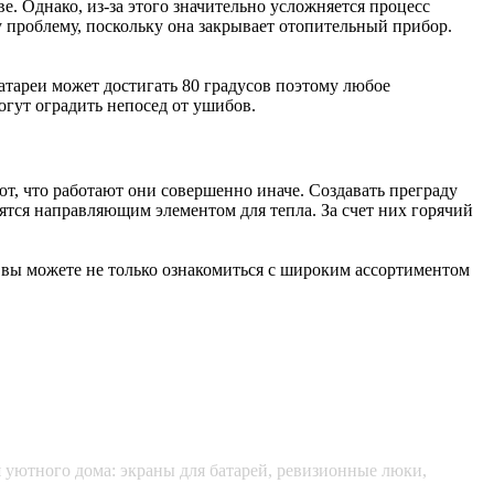
 Однако, из-за этого значительно усложняется процесс
у проблему, поскольку она закрывает отопительный прибор.
батареи может достигать 80 градусов поэтому любое
огут оградить непосед от ушибов.
т, что работают они совершенно иначе. Создавать преграду
ятся направляющим элементом для тепла. За счет них горячий
 вы можете не только ознакомиться с широким ассортиментом
я уютного дома: экраны для батарей, ревизионные люки,