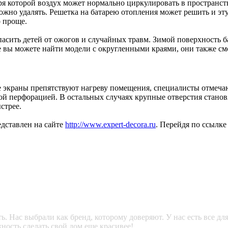
которой воздух может нормально циркулировать в пространстве.
ложно удалять. Решетка на батарею отопления может решить и эт
о проще.
опасить детей от ожогов и случайных травм. Зимой поверхность 
е вы можете найти модели с округленными краями, они также см
е экраны препятствуют нагреву помещения, специалисты отмечаю
ой перфорацией. В остальных случаях крупные отверстия станов
стрее.
дставлен на сайте
http://www.expert-decora.ru
. Перейдя по ссылке
. Нас выбрали как бренд, которому доверяют. У нас есть все дл
ность сделать свой дом еще красивее!