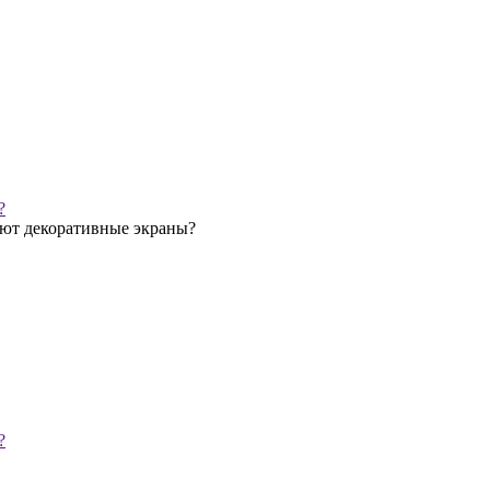
?
уют декоративные экраны?
?