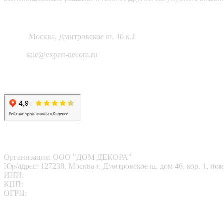
Как нас найти?
Адрес:
Москва, Дмитровское ш. 46 к.1
Email:
sale@expert-decora.ru
Карта сайта
Политика конфиденциальности
Согласие на обработку перс. данных
Наши реквизиты
Организация: ООО "ДОМ ДЕКОРА"
Юр/адрес: 127238, Москва г, Дмитровское ш, дом 46, кор. 1, пом
ИНН:
7713412095
КПП:
771301001
ОГРН:
1167746202469
Платежные реквизиты