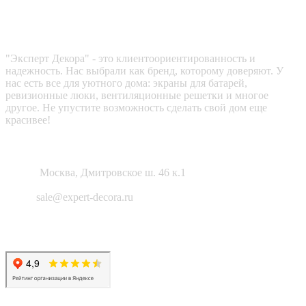
Эксперт декора
"Эксперт Декора" - это клиентоориентированность и
надежность. Нас выбрали как бренд, которому доверяют. У
нас есть все для уютного дома: экраны для батарей,
ревизионные люки, вентиляционные решетки и многое
другое. Не упустите возможность сделать свой дом еще
красивее!
Как нас найти?
Адрес:
Москва, Дмитровское ш. 46 к.1
Email:
sale@expert-decora.ru
Карта сайта
Политика конфиденциальности
Согласие на обработку перс. данных