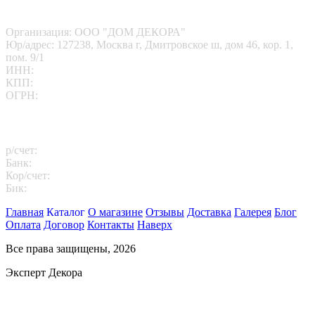
Наши реквизиты
Организация: ООО "ДОМ ДЕКОРА"
Юр/адрес: 127238, Москва г, Дмитровское ш, дом 46, кор. 1,
пом. 9/1
ИНН:
7713412095
КПП:
771301001
ОГРН:
1167746202469
Платежные реквизиты
р/счет:
40702810102260000811
Банк:
АО "АЛЬФА-БАНК"
Кор/счет:
30101810200000000593
Бик:
044525593
Главная
Каталог
О магазине
Отзывы
Доставка
Галерея
Блог
Оплата
Договор
Контакты
Наверх
Все права защищены, 2026
Эксперт Декора