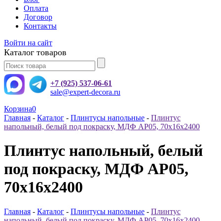
Оплата
Договор
Контакты
Войти на сайт
Каталог товаров
+7 (925) 537-06-61
sale@expert-decora.ru
Корзина
0
Главная
-
Каталог
-
Плинтусы напольные
-
Плинтус
напольный, белый под покраску, МДФ АР05, 70x16x2400
Плинтус напольный, белый
под покраску, МДФ АР05,
70x16x2400
Главная
-
Каталог
-
Плинтусы напольные
-
Плинтус
напольный, белый под покраску, МДФ АР05, 70x16x2400