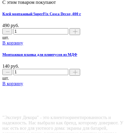
С этим товаром покупают
Клей монтажный SuperFix Cosca Decor, 400 г
490 руб.
шт.
В корзину
Монтажная планка для плинтусов из МДФ
140 руб.
шт.
В корзину
Эксперт декора
"Эксперт Декора" - это клиентоориентированность и
надежность. Нас выбрали как бренд, которому доверяют. У
нас есть все для уютного дома: экраны для батарей,