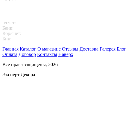
Платежные реквизиты
р/счет:
40702810102260000811
Банк:
АО "АЛЬФА-БАНК"
Кор/счет:
30101810200000000593
Бик:
044525593
Главная
Каталог
О магазине
Отзывы
Доставка
Галерея
Блог
Оплата
Договор
Контакты
Наверх
Все права защищены, 2026
Эксперт Декора