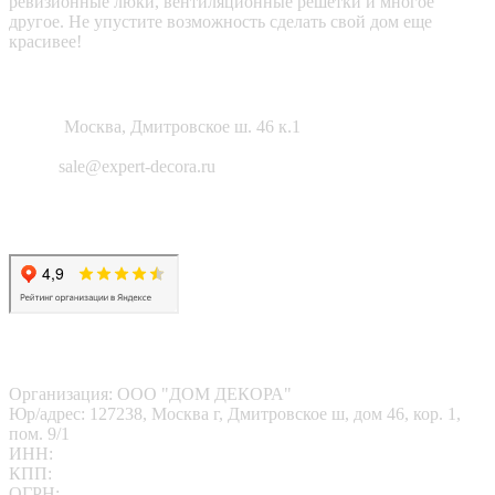
ревизионные люки, вентиляционные решетки и многое
другое. Не упустите возможность сделать свой дом еще
красивее!
Как нас найти?
Адрес:
Москва, Дмитровское ш. 46 к.1
Email:
sale@expert-decora.ru
Карта сайта
Политика конфиденциальности
Согласие на обработку перс. данных
Наши реквизиты
Организация: ООО "ДОМ ДЕКОРА"
Юр/адрес: 127238, Москва г, Дмитровское ш, дом 46, кор. 1,
пом. 9/1
ИНН:
7713412095
КПП:
771301001
ОГРН:
1167746202469