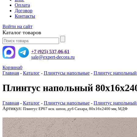
Оплата
Договор
Контакты
Войти на сайт
Каталог товаров
+7 (925) 537-06-61
sale@expert-decora.ru
Корзина
0
Главная
-
Каталог
-
Плинтусы напольные
-
Плинтус напольный
Плинтус напольный 80x16x240
Главная
-
Каталог
-
Плинтусы напольные
-
Плинтус напольный
Артикул:
Плинтус ЕР07 иск. шпон, дуб Сахара, 80x16x2400 мм, МДФ