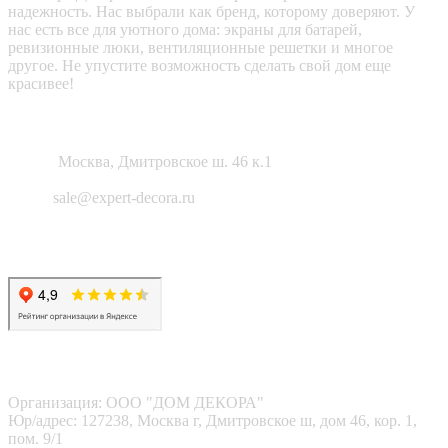
надежность. Нас выбрали как бренд, которому доверяют. У
нас есть все для уютного дома: экраны для батарей,
ревизионные люки, вентиляционные решетки и многое
другое. Не упустите возможность сделать свой дом еще
красивее!
Как нас найти?
Адрес:
Москва, Дмитровское ш. 46 к.1
Email:
sale@expert-decora.ru
Карта сайта
Политика конфиденциальности
Согласие на обработку перс. данных
Наши реквизиты
Организация: ООО "ДОМ ДЕКОРА"
Юр/адрес: 127238, Москва г, Дмитровское ш, дом 46, кор. 1,
пом. 9/1