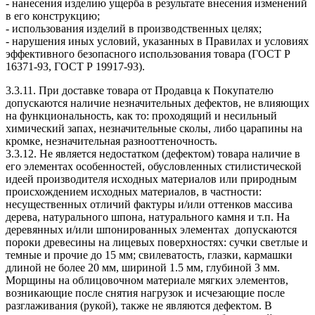
- нанесения изделию ущерба в результате внесения изменений
в его конструкцию;
- использования изделий в производственных целях;
- нарушения иных условий, указанных в Правилах и условиях
эффективного безопасного использования товара (ГОСТ Р
16371-93, ГОСТ Р 19917-93).
3.3.11. При доставке товара от Продавца к Покупателю
допускаются наличие незначительных дефектов, не влияющих
на функциональность, как то: проходящий и несильный
химический запах, незначительные сколы, либо царапины на
кромке, незначительная разнооттеночность.
3.3.12. Не является недостатком (дефектом) товара наличие в
его элементах особенностей, обусловленных стилистической
идеей производителя исходных материалов или природным
происхождением исходных материалов, в частности:
несущественных отличий фактуры и/или оттенков массива
дерева, натурального шпона, натурального камня и т.п. На
деревянных и/или шпонированных элементах допускаются
пороки древесины на лицевых поверхностях: сучки светлые и
темные и прочие до 15 мм; свилеватость, глазки, кармашки
длиной не более 20 мм, шириной 1.5 мм, глубиной 3 мм.
Морщины на облицовочном материале мягких элементов,
возникающие после снятия нагрузок и исчезающие после
разглаживания (рукой), также не являются дефектом. В