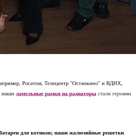
например, Росатом, Телецентр "Останкино" и ВДНХ,
е наши
ламельные рамки на радиаторы
стали героями
а батареи для котиков; наши жалюзийные решетки