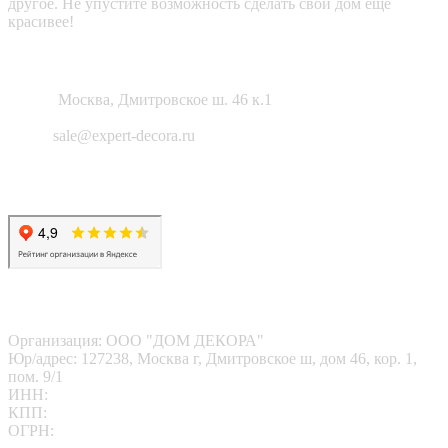
другое. Не упустите возможность сделать свой дом еще
красивее!
Как нас найти?
Адрес:
Москва, Дмитровское ш. 46 к.1
Email:
sale@expert-decora.ru
Карта сайта
Политика конфиденциальности
Согласие на обработку перс. данных
Наши реквизиты
Организация: ООО "ДОМ ДЕКОРА"
Юр/адрес: 127238, Москва г, Дмитровское ш, дом 46, кор. 1,
пом. 9/1
ИНН:
7713412095
КПП:
771301001
ОГРН:
1167746202469