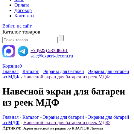
Оплата
Договор
Контакты
Войти на сайт
Каталог товаров
+7 (925) 537-06-61
sale@expert-decora.ru
Корзина
0
Главная
-
Каталог
-
Экраны для батарей
-
Экраны для батарей
из МДФ
-
Навесной экран для батареи из реек МДФ
Навесной экран для батареи
из реек МДФ
Главная
-
Каталог
-
Экраны для батарей
-
Экраны для батарей
из МДФ
-
Навесной экран для батареи из реек МДФ
Артикул:
Экран навесной на радиатор КВАРТЭК Ламели