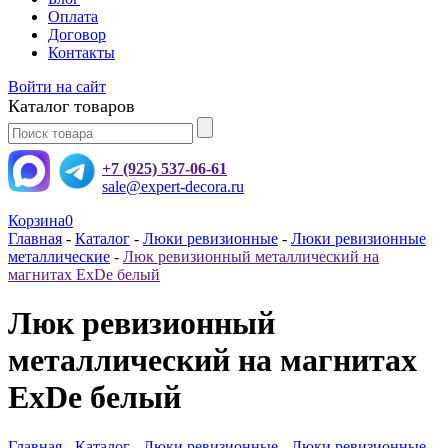
Оплата
Договор
Контакты
Войти на сайт
Каталог товаров
+7 (925) 537-06-61
sale@expert-decora.ru
Корзина
0
Главная
-
Каталог
-
Люки ревизионные
-
Люки ревизионные
металлические
-
Люк ревизионный металлический на
магнитах ExDe белый
Люк ревизионный
металлический на магнитах
ExDe белый
Главная
-
Каталог
-
Люки ревизионные
-
Люки ревизионные