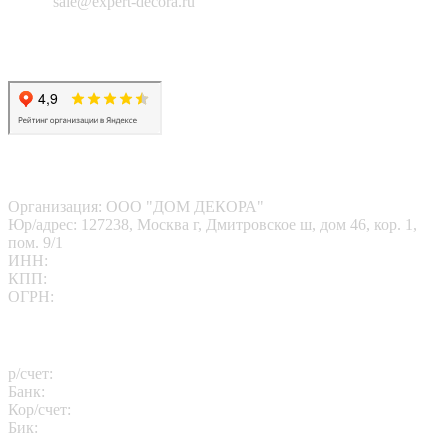
Email:
sale@expert-decora.ru
Карта сайта
Политика конфиденциальности
Согласие на обработку перс. данных
Наши реквизиты
Организация: ООО "ДОМ ДЕКОРА"
Юр/адрес: 127238, Москва г, Дмитровское ш, дом 46, кор. 1,
пом. 9/1
ИНН:
7713412095
КПП:
771301001
ОГРН:
1167746202469
Платежные реквизиты
р/счет:
40702810102260000811
Банк:
АО "АЛЬФА-БАНК"
Кор/счет:
30101810200000000593
Бик:
044525593