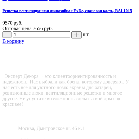
Решетка вентиляционная жалюзийная ExDe, слоновая кость, RAL1015
9570 руб.
Оптовая цена
7656 руб.
шт.
В корзину
Эксперт декора
"Эксперт Декора" - это клиентоориентированность и
надежность. Нас выбрали как бренд, которому доверяют. У
нас есть все для уютного дома: экраны для батарей,
ревизионные люки, вентиляционные решетки и многое
другое. Не упустите возможность сделать свой дом еще
красивее!
Как нас найти?
Адрес:
Москва, Дмитровское ш. 46 к.1