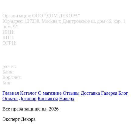
Наши реквизиты
Организация: ООО "ДОМ ДЕКОРА"
Юр/адрес: 127238, Москва г, Дмитровское ш, дом 46, кор. 1,
пом. 9/1
ИНН:
7713412095
КПП:
771301001
ОГРН:
1167746202469
Платежные реквизиты
р/счет:
40702810102260000811
Банк:
АО "АЛЬФА-БАНК"
Кор/счет:
30101810200000000593
Бик:
044525593
Главная
Каталог
О магазине
Отзывы
Доставка
Галерея
Блог
Оплата
Договор
Контакты
Наверх
Все права защищены, 2026
Эксперт Декора