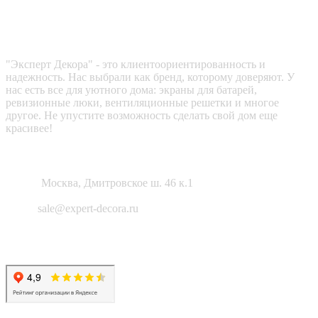
Эксперт декора
"Эксперт Декора" - это клиентоориентированность и
надежность. Нас выбрали как бренд, которому доверяют. У
нас есть все для уютного дома: экраны для батарей,
ревизионные люки, вентиляционные решетки и многое
другое. Не упустите возможность сделать свой дом еще
красивее!
Как нас найти?
Адрес:
Москва, Дмитровское ш. 46 к.1
Email:
sale@expert-decora.ru
Карта сайта
Политика конфиденциальности
Согласие на обработку перс. данных