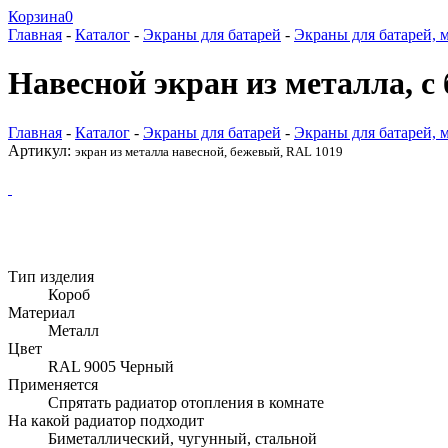
Корзина
0
Главная
-
Каталог
-
Экраны для батарей
-
Экраны для батарей, 
Навесной экран из металла, с
Главная
-
Каталог
-
Экраны для батарей
-
Экраны для батарей, 
Артикул:
экран из металла навесной, бежевый, RAL 1019
Тип изделия
Короб
Материал
Металл
Цвет
RAL 9005 Черный
Применяется
Спрятать радиатор отопления в комнате
На какой радиатор подходит
Биметаллический, чугунный, стальной