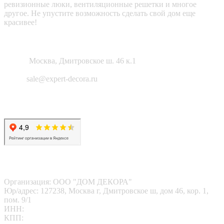
ревизионные люки, вентиляционные решетки и многое
другое. Не упустите возможность сделать свой дом еще
красивее!
Как нас найти?
Адрес:
Москва, Дмитровское ш. 46 к.1
Email:
sale@expert-decora.ru
Карта сайта
Политика конфиденциальности
Согласие на обработку перс. данных
Наши реквизиты
Организация: ООО "ДОМ ДЕКОРА"
Юр/адрес: 127238, Москва г, Дмитровское ш, дом 46, кор. 1,
пом. 9/1
ИНН:
7713412095
КПП:
771301001