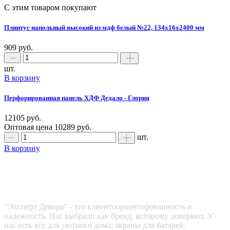
С этим товаром покупают
Плинтус напольный высокий из мдф белый №22, 134x16х2400 мм
909 руб.
шт.
В корзину
Перфорированная панель ХДФ Дедало - Глория
12105 руб.
Оптовая цена
10289 руб.
шт.
В корзину
Эксперт декора
"Эксперт Декора" - это клиентоориентированность и
надежность. Нас выбрали как бренд, которому доверяют. У
нас есть все для уютного дома: экраны для батарей,