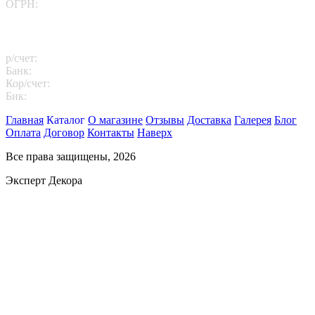
ОГРН:
1167746202469
Платежные реквизиты
р/счет:
40702810102260000811
Банк:
АО "АЛЬФА-БАНК"
Кор/счет:
30101810200000000593
Бик:
044525593
Главная
Каталог
О магазине
Отзывы
Доставка
Галерея
Блог
Оплата
Договор
Контакты
Наверх
Все права защищены, 2026
Эксперт Декора