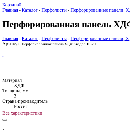
Корзина
0
Главная
-
Каталог
-
Перфолисты
-
Перфорированные панели, 
Перфорированная панель ХДФ
Главная
-
Каталог
-
Перфолисты
-
Перфорированные панели, 
Артикул:
Перфорированная панель ХДФ Квадро 10-20
Материал
ХДФ
Толщина, мм.
3
Страна-производитель
Россия
Все характеристики
Характеристики