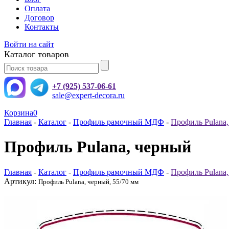
Оплата
Договор
Контакты
Войти на сайт
Каталог товаров
+7 (925) 537-06-61
sale@expert-decora.ru
Корзина
0
Главная
-
Каталог
-
Профиль рамочный МДФ
-
Профиль Pulana
Профиль Pulana, черный
Главная
-
Каталог
-
Профиль рамочный МДФ
-
Профиль Pulana
Артикул:
Профиль Pulana, черный, 55/70 мм